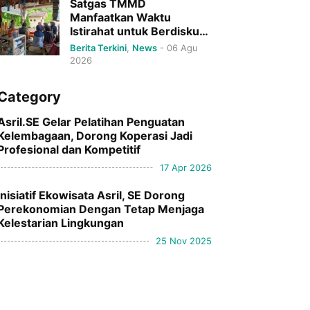
Satgas TMMD
Manfaatkan Waktu
Istirahat untuk Berdiskusi
dengan Mahasiswa KKN
Berita Terkini
,
News
-
06 Agu
UNP
2026
Category
Asril.SE Gelar Pelatihan Penguatan
Kelembagaan, Dorong Koperasi Jadi
Profesional dan Kompetitif
17 Apr 2026
Inisiatif Ekowisata Asril, SE Dorong
Perekonomian Dengan Tetap Menjaga
Kelestarian Lingkungan
25 Nov 2025