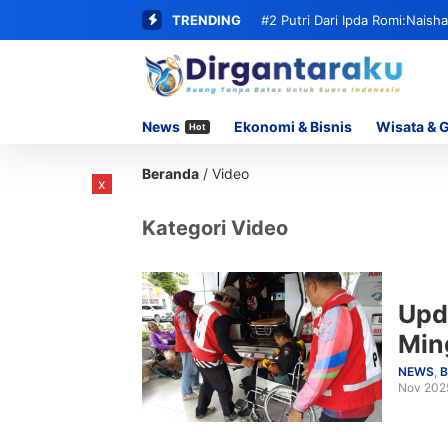
TRENDING
#2
Putri Dari Ipda Romi:Naish
…
KASAU 2026 Tingkat Nasional
News
Ekonomi & Bisnis
Wisata & 
Hot
Beranda
/
Video
x
Kategori Video
Upd
Min
NEWS
,
B
Nov 202