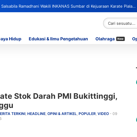
a Salsabila Ramadhani Wakili INKANAS Sumbar di Kejuaraan Karate Piala
Gaya Hidup
Edukasi & Ilmu Pengetahuan
Olahraga
Op
New
ate Stok Darah PMI Bukittinggi,
ggu
ERITA TERKINI
,
HEADLINE
,
OPINI & ARTIKEL
,
POPULER
,
VIDEO
- 09
5