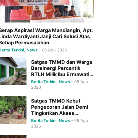
Serap Aspirasi Warga Mandiangin, Apt.
Linda Wardiyanti Janji Cari Solusi Atas
Setiap Permasalahan
Berita Terkini
,
News
-
06 Agu 2026
Satgas TMMD dan Warga
Bersinergi Percantik
RTLH Milik Ibu Ermawati
di Agam
Berita Terkini
,
News
-
06 Agu
2026
Satgas TMMD Kebut
Pengecoran Jalan Demi
Tingkatkan Akses
Masyarakat
Berita Terkini
,
News
-
06 Agu
2026