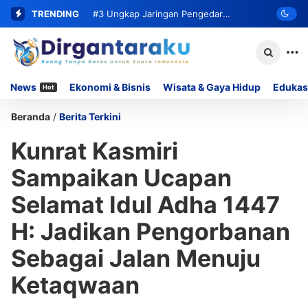
TRENDING
#3
Ungkap Jaringan Pengedar
Narkoba, Satresnarkoba Polresta
Bukittinggi Ringkus Residivis dan Sita
News
Ekonomi & Bisnis
Wisata & Gaya Hidup
Edukas
Hot
62 Paket Sabu
Beranda
/
Berita Terkini
Kunrat Kasmiri
Sampaikan Ucapan
Selamat Idul Adha 1447
H: Jadikan Pengorbanan
Sebagai Jalan Menuju
Ketaqwaan