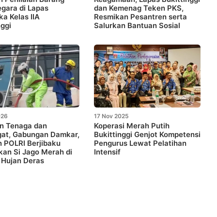
egara di Lapas
dan Kemenag Teken PKS,
ka Kelas IIA
Resmikan Pesantren serta
nggi
Salurkan Bantuan Sosial
026
17 Nov 2025
n Tenaga dan
Koperasi Merah Putih
at, Gabungan Damkar,
Bukittinggi Genjot Kompetensi
n POLRI Berjibaku
Pengurus Lewat Pelatihan
kan Si Jago Merah di
Intensif
 Hujan Deras