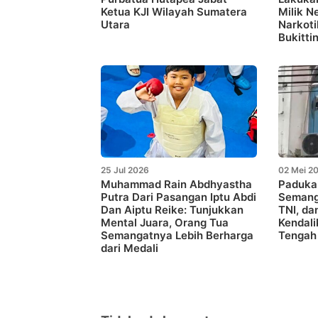
Ketua KJI Wilayah Sumatera
Milik N
Utara
Narkoti
Bukitti
25 Jul 2026
02 Mei 2
Muhammad Rain Abdhyastha
Paduka
Putra Dari Pasangan Iptu Abdi
Semang
Dan Aiptu Reike: Tunjukkan
TNI, da
Mental Juara, Orang Tua
Kendali
Semangatnya Lebih Berharga
Tengah
dari Medali