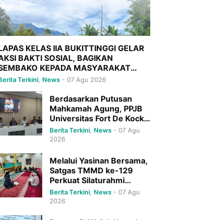
LAPAS KELAS IIA BUKITTINGGI GELAR
AKSI BAKTI SOSIAL, BAGIKAN
SEMBAKO KEPADA MASYARAKAT
SEKITAR
Berita Terkini
,
News
-
07 Agu 2026
Berdasarkan Putusan
Mahkamah Agung, PPJB
Universitas Fort De Kock
Sudah Inkracht,Sah Dan
Berita Terkini
,
News
-
07 Agu
Mengikat
2026
Melalui Yasinan Bersama,
Satgas TMMD ke-129
Perkuat Silaturahmi
dengan Warga
Berita Terkini
,
News
-
07 Agu
2026