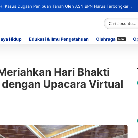
H: Kasus Dugaan Penipuan Tanah Oleh ASN BPN Harus Terbongkar
erlibat
Gaya Hidup
Edukasi & Ilmu Pengetahuan
Olahraga
Op
New
Meriahkan Hari Bhakti
 dengan Upacara Virtual