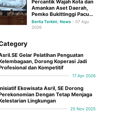
Percantik Wajah Kota dan
Amankan Aset Daerah,
Pemko Bukittinggi Pacu
Pertumbuhan Ekonomi
Berita Terkini
,
News
-
07 Agu
Serta Pariwisata
2026
Category
Asril.SE Gelar Pelatihan Penguatan
Kelembagaan, Dorong Koperasi Jadi
Profesional dan Kompetitif
17 Apr 2026
Inisiatif Ekowisata Asril, SE Dorong
Perekonomian Dengan Tetap Menjaga
Kelestarian Lingkungan
25 Nov 2025