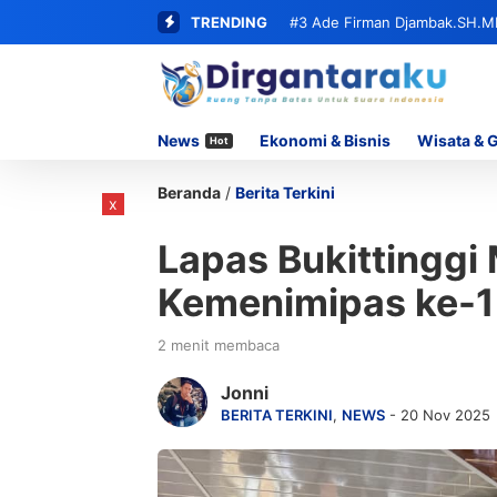
TRENDING
#3
Ade Firman Djambak.SH.M
Beserta Seluruh Oknum yang T
News
Ekonomi & Bisnis
Wisata & 
Hot
Beranda
/
Berita Terkini
x
Lapas Bukittinggi 
Kemenimipas ke-1
2 menit membaca
Jonni
BERITA TERKINI
,
NEWS
- 20 Nov 2025