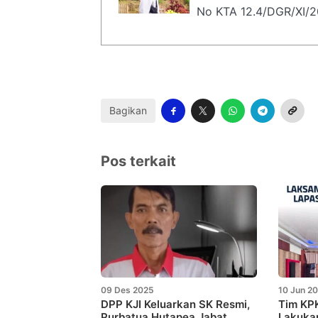
No KTA 12.4/DGR/XI/
Bagikan
Pos terkait
09 Des 2025
10 Jun 2
DPP KJI Keluarkan SK Resmi,
Tim KPK
Purbatua Hutapea Jabat
Lakukan