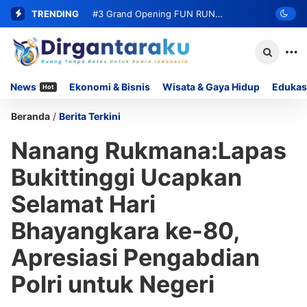
TRENDING
#3
Grand Opening FUN RUN
MOMOYO PADANG LUA Siap Digelar,
Hadirkan DOORPRIZE Menarik Bagi
News
Ekonomi & Bisnis
Wisata & Gaya Hidup
Edukas
Hot
Peserta
Beranda
/
Berita Terkini
Nanang Rukmana:Lapas
Bukittinggi Ucapkan
Selamat Hari
Bhayangkara ke-80,
Apresiasi Pengabdian
Polri untuk Negeri