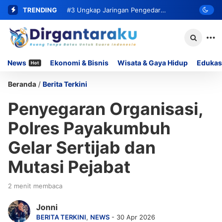
TRENDING
#3
Ungkap Jaringan Pengedar
Narkoba, Satresnarkoba Polresta
Bukittinggi Ringkus Residivis dan Sita
News
Ekonomi & Bisnis
Wisata & Gaya Hidup
Edukas
Hot
62 Paket Sabu
Beranda
/
Berita Terkini
Penyegaran Organisasi,
Polres Payakumbuh
Gelar Sertijab dan
Mutasi Pejabat
2 menit membaca
Jonni
BERITA TERKINI
,
NEWS
- 30 Apr 2026