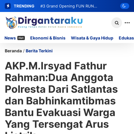
TRENDING
#3
Grand Opening FUN RUN
MOMOYO PADANG LUA Siap Digelar,
Hadirkan DOORPRIZE Menarik Bagi
News
Ekonomi & Bisnis
Wisata & Gaya Hidup
Edukas
Hot
Peserta
Beranda
/
Berita Terkini
AKP.M.Irsyad Fathur
Rahman:Dua Anggota
Polresta Dari Satlantas
dan Babhinkamtibmas
Bantu Evakuasi Warga
Yang Tersengat Arus