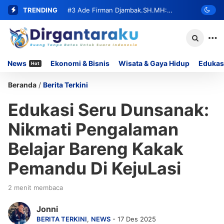
TRENDING
#3
Ade Firman Djambak.SH.MH:
Kasus Dugaan Penipuan Tanah Oleh
ASN BPN Harus Terbongkar Beserta
News
Ekonomi & Bisnis
Wisata & Gaya Hidup
Edukas
Hot
Seluruh Oknum yang Terlibat
Beranda
/
Berita Terkini
Edukasi Seru Dunsanak:
Nikmati Pengalaman
Belajar Bareng Kakak
Pemandu Di KejuLasi
2 menit membaca
Jonni
BERITA TERKINI
,
NEWS
- 17 Des 2025