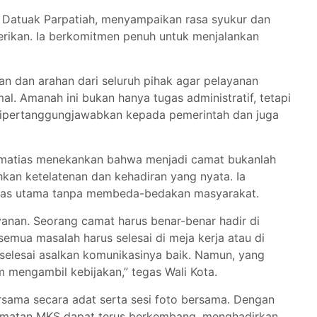
i Datuak Parpatiah, menyampaikan rasa syukur dan
erikan. Ia berkomitmen penuh untuk menjalankan
n dan arahan dari seluruh pihak agar pelayanan
l. Amanah ini bukan hanya tugas administratif, tetapi
dipertanggungjawabkan kepada pemerintah dan juga
rmatias menekankan bahwa menjadi camat bukanlah
an ketelatenan dan kehadiran yang nyata. Ia
ritas utama tanpa membeda-bedakan masyarakat.
nan. Seorang camat harus benar-benar hadir di
semua masalah harus selesai di meja kerja atau di
 selesai asalkan komunikasinya baik. Namun, yang
m mengambil kebijakan,” tegas Wali Kota.
sama secara adat serta sesi foto bersama. Dengan
camatan MKS dapat terus berkembang, menghadirkan