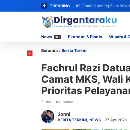
TRENDING
#3
Grand Opening FUN RUN M
Peserta
News
Ekonomi & Bisnis
Wisata & 
Hot
Beranda
/
Berita Terkini
x
Fachrul Razi Datu
Camat MKS, Wali 
Prioritas Pelayana
2 menit membaca
Jonni
BERITA TERKINI
,
NEWS
- 27 Apr 2026