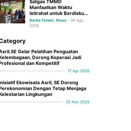
Satgas TMMD
Manfaatkan Waktu
Istirahat untuk Berdiskusi
dengan Mahasiswa KKN
Berita Terkini
,
News
-
06 Agu
UNP
2026
Category
Asril.SE Gelar Pelatihan Penguatan
Kelembagaan, Dorong Koperasi Jadi
Profesional dan Kompetitif
17 Apr 2026
Inisiatif Ekowisata Asril, SE Dorong
Perekonomian Dengan Tetap Menjaga
Kelestarian Lingkungan
25 Nov 2025