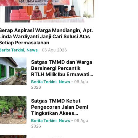
Serap Aspirasi Warga Mandiangin, Apt.
Linda Wardiyanti Janji Cari Solusi Atas
Setiap Permasalahan
Berita Terkini
,
News
-
06 Agu 2026
Satgas TMMD dan Warga
Bersinergi Percantik
RTLH Milik Ibu Ermawati
di Agam
Berita Terkini
,
News
-
06 Agu
2026
Satgas TMMD Kebut
Pengecoran Jalan Demi
Tingkatkan Akses
Masyarakat
Berita Terkini
,
News
-
06 Agu
2026