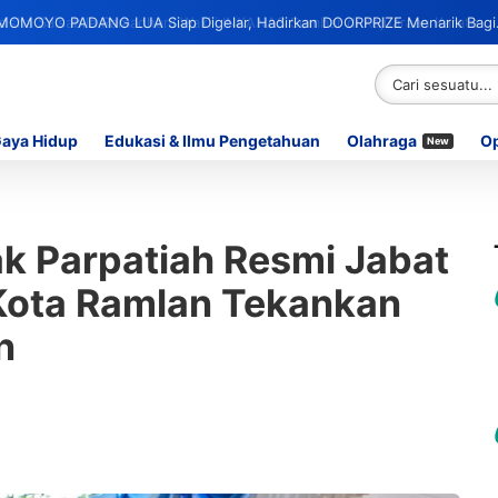
OMOYO PADANG LUA Siap Digelar, Hadirkan DOORPRIZE Menarik Bagi
Gaya Hidup
Edukasi & Ilmu Pengetahuan
Olahraga
Op
New
ak Parpatiah Resmi Jabat
Kota Ramlan Tekankan
n