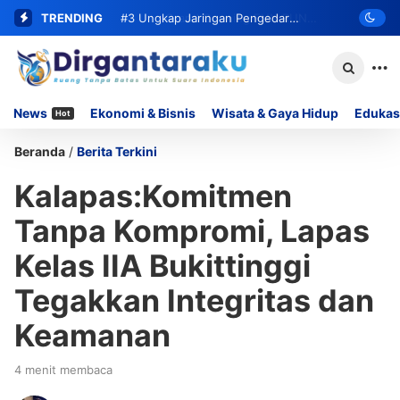
TRENDING
#3
Ungkap Jaringan Pengedar
Narkoba, Satresnarkoba Polresta
Bukittinggi Ringkus Residivis dan Sita
News
Ekonomi & Bisnis
Wisata & Gaya Hidup
Edukas
Hot
62 Paket Sabu
Beranda
/
Berita Terkini
Kalapas:Komitmen
Tanpa Kompromi, Lapas
Kelas IIA Bukittinggi
Tegakkan Integritas dan
Keamanan
4 menit membaca