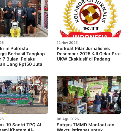
026
12 Nov 2025
krim Polresta
Perkuat Pilar Jurnalisme:
nggi Berhasil Tangkap
Desember 2025 KJI Gelar Pra-
 7 Bulan, Pelaku
UKW Eksklusif di Padang
ian Uang Rp150 Juta
026
06 Agu 2026
k 19 Santri TPQ Al
Satgas TMMD Manfaatkan
esmi Khatam Al-
Waktu Istirahat untuk