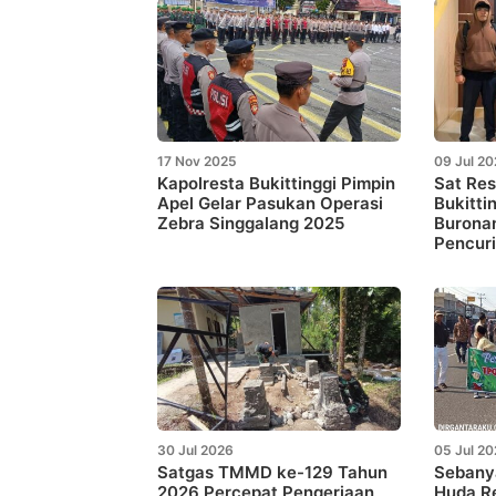
17 Nov 2025
09 Jul 2
Kapolresta Bukittinggi Pimpin
Sat Res
Apel Gelar Pasukan Operasi
Bukitti
Zebra Singgalang 2025
Buronan
Pencur
30 Jul 2026
05 Jul 2
Satgas TMMD ke-129 Tahun
Sebanya
2026 Percepat Pengerjaan
Huda R