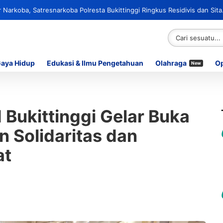
Narkoba, Satresnarkoba Polresta Bukittinggi Ringkus Residivis dan Sita
Gaya Hidup
Edukasi & Ilmu Pengetahuan
Olahraga
Op
New
 Bukittinggi Gelar Buka
 Solidaritas dan
at