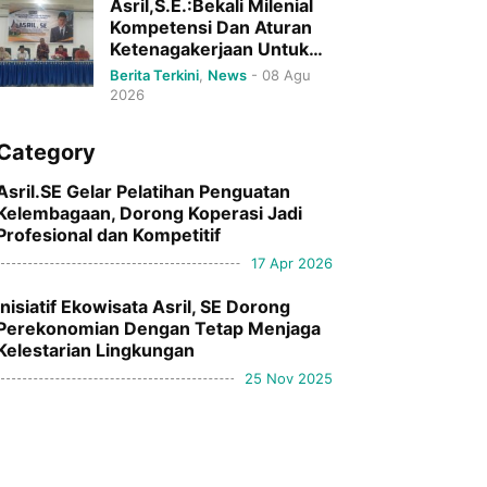
Asril,S.E.:Bekali Milenial
Kompetensi Dan Aturan
Ketenagakerjaan Untuk
Mencapai Indonesia Emas
Berita Terkini
,
News
-
08 Agu
2026
Category
Asril.SE Gelar Pelatihan Penguatan
Kelembagaan, Dorong Koperasi Jadi
Profesional dan Kompetitif
17 Apr 2026
Inisiatif Ekowisata Asril, SE Dorong
Perekonomian Dengan Tetap Menjaga
Kelestarian Lingkungan
25 Nov 2025