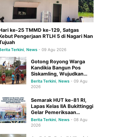
Hari ke-25 TMMD ke-129, Satgas
Kebut Pengerjaan RTLH 5 di Nagari Nan
Tujuah
Berita Terkini
,
News
-
09 Agu 2026
Gotong Royong Warga
Kandikia Bangun Pos
Siskamling, Wujudkan
Lingkungan yang Aman
Berita Terkini
,
News
-
09 Agu
dan Tenteram
2026
Semarak HUT ke-81 RI,
Lapas Kelas IIA Bukittinggi
Gelar Pemeriksaan
Kesehatan Gratis bagi
Berita Terkini
,
News
-
08 Agu
Warga Binaan
2026