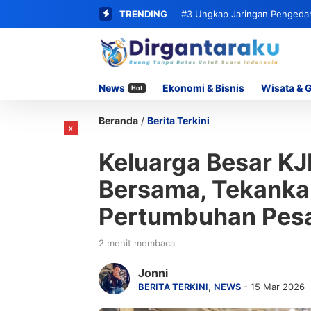
TRENDING
#3
Ungkap Jaringan Pengedar 
62 Paket Sabu
News
Ekonomi & Bisnis
Wisata & 
Hot
Beranda
/
Berita Terkini
x
Keluarga Besar KJI
Bersama, Tekankan
Pertumbuhan Pes
2 menit membaca
Jonni
BERITA TERKINI
,
NEWS
- 15 Mar 2026