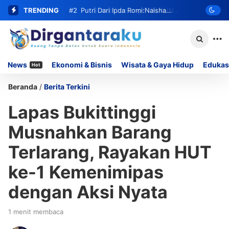
TRENDING
#2
#3
Grand Opening FUN RUN
Putri Dari Ipda Romi:Naisha
Salsabila Ramadhani Wakili INKANAS
MOMOYO PADANG LUA Siap Digelar,
Sumbar di Kejuaraan Karate Piala
Hadirkan DOORPRIZE Menarik Bagi
News
Ekonomi & Bisnis
Wisata & Gaya Hidup
Edukas
Hot
KASAU 2026 Tingkat Nasional
Peserta
Beranda
/
Berita Terkini
Lapas Bukittinggi
Musnahkan Barang
Terlarang, Rayakan HUT
ke-1 Kemenimipas
dengan Aksi Nyata
1 menit membaca