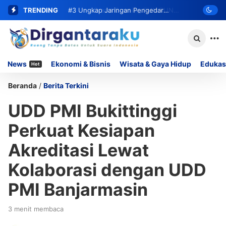
TRENDING
#2
#3
Ungkap Jaringan Pengedar
Grand Opening FUN RUN
MOMOYO PADANG LUA Siap Digelar,
Narkoba, Satresnarkoba Polresta
Hadirkan DOORPRIZE Menarik Bagi
Bukittinggi Ringkus Residivis dan Sita
News
Ekonomi & Bisnis
Wisata & Gaya Hidup
Edukas
Hot
Peserta
62 Paket Sabu
Beranda
/
Berita Terkini
UDD PMI Bukittinggi
Perkuat Kesiapan
Akreditasi Lewat
Kolaborasi dengan UDD
PMI Banjarmasin
3 menit membaca