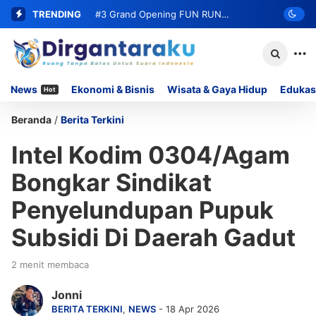
TRENDING
#3
Grand Opening FUN RUN
MOMOYO PADANG LUA Siap Digelar,
Hadirkan DOORPRIZE Menarik Bagi
News
Ekonomi & Bisnis
Wisata & Gaya Hidup
Edukas
Hot
Peserta
Beranda
/
Berita Terkini
Intel Kodim 0304/Agam
Bongkar Sindikat
Penyelundupan Pupuk
Subsidi Di Daerah Gadut
2 menit membaca
Jonni
BERITA TERKINI
,
NEWS
- 18 Apr 2026