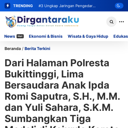
TRENDING
#3
Ungkap Jaringan Pengedar
Narkoba, Satresnarkoba Polresta
Bukittinggi Ringkus Residivis dan Sita
News
Ekonomi & Bisnis
Wisata & Gaya Hidup
Edukas
Hot
62 Paket Sabu
Beranda
/
Berita Terkini
Dari Halaman Polresta
Bukittinggi, Lima
Bersaudara Anak Ipda
Romi Saputra, S.H., M.M.
dan Yuli Sahara, S.K.M.
Sumbangkan Tiga