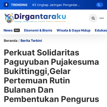
TRENDING
#3
Ungkap Jaringan Pengedar
Narkoba, Satresnarkoba Polresta
Bukittinggi Ringkus Residivis dan Sita
News
Ekonomi & Bisnis
Wisata & Gaya Hidup
Edukas
Hot
62 Paket Sabu
Beranda
/
Berita Terkini
Perkuat Solidaritas
Paguyuban Pujakesuma
Bukittinggi,Gelar
Pertemuan Rutin
Bulanan Dan
Pembentukan Pengurus