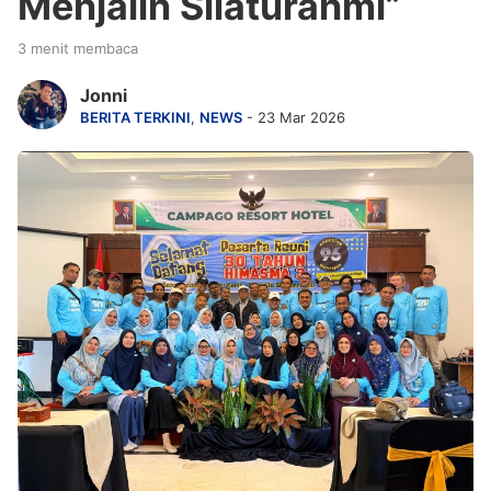
Menjalin Silaturahmi”
3 menit membaca
Jonni
BERITA TERKINI
,
NEWS
- 23 Mar 2026