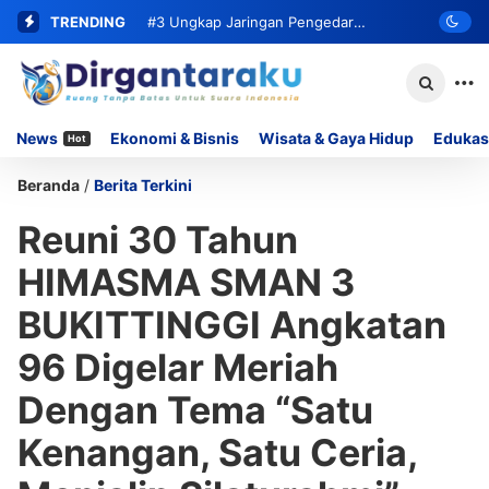
TRENDING
#3
Ungkap Jaringan Pengedar
Narkoba, Satresnarkoba Polresta
Bukittinggi Ringkus Residivis dan Sita
News
Ekonomi & Bisnis
Wisata & Gaya Hidup
Edukas
Hot
62 Paket Sabu
Beranda
/
Berita Terkini
Reuni 30 Tahun
HIMASMA SMAN 3
BUKITTINGGI Angkatan
96 Digelar Meriah
Dengan Tema “Satu
Kenangan, Satu Ceria,