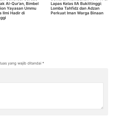
ak Al-Qur’an, Bimbel
Lapas Kelas IIA Bukittinggi:
tion Yayasan Ummu
Lomba Tahfidz dan Adzan
 Ilmi Hadir di
Perkuat Iman Warga Binaan
nggi
Ruas yang wajib ditandai
*