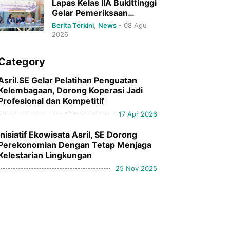
Lapas Kelas IIA Bukittinggi
Gelar Pemeriksaan
Kesehatan Gratis bagi
Berita Terkini
,
News
-
08 Agu
Warga Binaan
2026
Category
Asril.SE Gelar Pelatihan Penguatan
Kelembagaan, Dorong Koperasi Jadi
Profesional dan Kompetitif
17 Apr 2026
Inisiatif Ekowisata Asril, SE Dorong
Perekonomian Dengan Tetap Menjaga
Kelestarian Lingkungan
25 Nov 2025