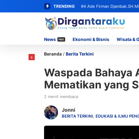
TRENDING
#4
Ade Firman Djambak.SH.M
Beserta Seluruh Oknum yang T
News
Ekonomi & Bisnis
Wisata & 
Hot
Beranda
/
Berita Terkini
x
Waspada Bahaya A
Mematikan yang Se
2 menit membaca
Jonni
BERITA TERKINI
,
EDUKASI & ILMU PE