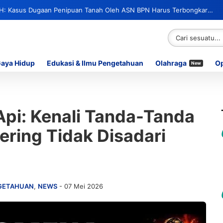
H: Kasus Dugaan Penipuan Tanah Oleh ASN BPN Harus Terbongkar
erlibat
Gaya Hidup
Edukasi & Ilmu Pengetahuan
Olahraga
Op
New
pi: Kenali Tanda-Tanda
ring Tidak Disadari
NGETAHUAN
,
NEWS
- 07 Mei 2026