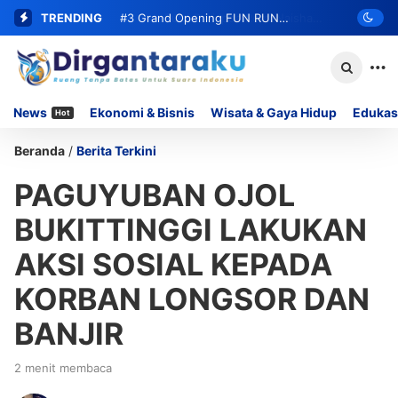
TRENDING
#3
Grand Opening FUN RUN
MOMOYO PADANG LUA Siap Digelar,
Hadirkan DOORPRIZE Menarik Bagi
News
Ekonomi & Bisnis
Wisata & Gaya Hidup
Edukas
Hot
Peserta
Beranda
/
Berita Terkini
PAGUYUBAN OJOL
BUKITTINGGI LAKUKAN
AKSI SOSIAL KEPADA
KORBAN LONGSOR DAN
BANJIR
2 menit membaca