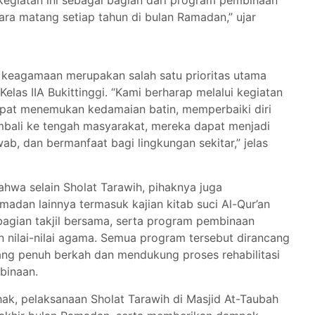
kegiatan ini sebagai bagian dari program pembinaan
ara matang setiap tahun di bulan Ramadan,” ujar
eagamaan merupakan salah satu prioritas utama
las IIA Bukittinggi. “Kami berharap melalui kegiatan
dapat menemukan kedamaian batin, memperbaiki diri
mbali ke tengah masyarakat, mereka dapat menjadi
ab, dan bermanfaat bagi lingkungan sekitar,” jelas
wa selain Sholat Tarawih, pihaknya juga
adan lainnya termasuk kajian kitab suci Al-Qur’an
mbagian takjil bersama, serta program pembinaan
n nilai-nilai agama. Semua program tersebut dirancang
ng penuh berkah dan mendukung proses rehabilitasi
 binaan.
ak, pelaksanaan Sholat Tarawih di Masjid At-Taubah