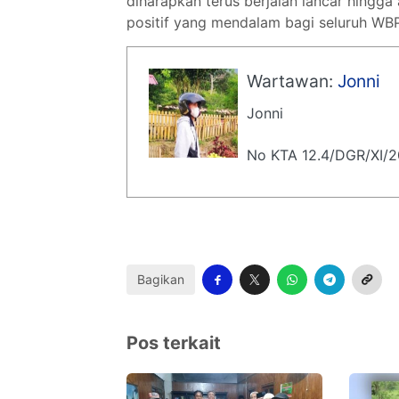
diharapkan terus berjalan lancar hingg
positif yang mendalam bagi seluruh WBP 
Wartawan:
Jonni
Jonni
No KTA 12.4/DGR/XI/
Bagikan
Pos terkait