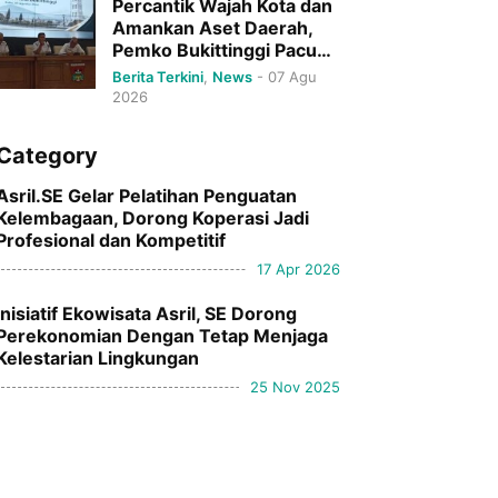
Percantik Wajah Kota dan
Amankan Aset Daerah,
Pemko Bukittinggi Pacu
Pertumbuhan Ekonomi
Berita Terkini
,
News
-
07 Agu
Serta Pariwisata
2026
Category
Asril.SE Gelar Pelatihan Penguatan
Kelembagaan, Dorong Koperasi Jadi
Profesional dan Kompetitif
17 Apr 2026
Inisiatif Ekowisata Asril, SE Dorong
Perekonomian Dengan Tetap Menjaga
Kelestarian Lingkungan
25 Nov 2025