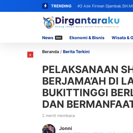
TRENDING
#3
Ade Firman Djambak.SH.M
Beserta Seluruh Oknum yang T
News
Ekonomi & Bisnis
Wisata & 
Hot
Beranda
/
Berita Terkini
x
PELAKSANAAN S
BERJAMA’AH DI LA
BUKITTINGGI BE
DAN BERMANFAA
2 menit membaca
Jonni