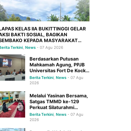
LAPAS KELAS IIA BUKITTINGGI GELAR
AKSI BAKTI SOSIAL, BAGIKAN
SEMBAKO KEPADA MASYARAKAT
SEKITAR
Berita Terkini
,
News
-
07 Agu 2026
Berdasarkan Putusan
Mahkamah Agung, PPJB
Universitas Fort De Kock
Sudah Inkracht,Sah Dan
Berita Terkini
,
News
-
07 Agu
Mengikat
2026
Melalui Yasinan Bersama,
Satgas TMMD ke-129
Perkuat Silaturahmi
dengan Warga
Berita Terkini
,
News
-
07 Agu
2026