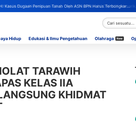
H: Kasus Dugaan Penipuan Tanah Oleh ASN BPN Harus Terbongkar
erlibat
Gaya Hidup
Edukasi & Ilmu Pengetahuan
Olahraga
Op
New
HOLAT TARAWIH
PAS KELAS IIA
RLANGSUNG KHIDMAT
T