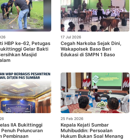
026
17 Jul 2026
ti HBP ke-62, Petugas
Cegah Narkoba Sejak Dini,
ukittinggi Gelar Bakti
Wakapolsek Baso Beri
Bersihkan Masjid
Edukasi di SMPN 1 Baso
salam
026
25 Feb 2026
elas IIA Bukittinggi
Kepala Kejati Sumbar
 Penuh Peluncuran
Muhibuddin: Persoalan
m Pembinaan
Hukum Bukan Soal Menang