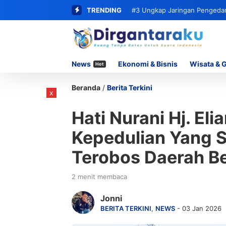
TRENDING
#3
Ungkap Jaringan Pengedar 
62 Paket Sabu
News
Ekonomi & Bisnis
Wisata & 
Hot
Beranda
/
Berita Terkini
x
Hati Nurani Hj. El
Kepedulian Yang S
Terobos Daerah B
2 menit membaca
Jonni
BERITA TERKINI
,
NEWS
- 03 Jan 2026