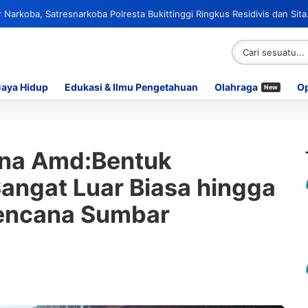
Narkoba, Satresnarkoba Polresta Bukittinggi Ringkus Residivis dan Sita
Gaya Hidup
Edukasi & Ilmu Pengetahuan
Olahraga
Op
New
iana Amd:Bentuk
angat Luar Biasa hingga
encana Sumbar