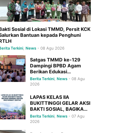
Bakti Sosial di Lokasi TMMD, Persit KCK
Salurkan Bantuan kepada Penghuni
RTLH
Berita Terkini
,
News
-
08 Agu 2026
Satgas TMMD ke-129
Dampingi BPBD Agam
Berikan Edukasi
Kebencanaan kepada
Berita Terkini
,
News
-
08 Agu
Siswa SD 04 Simaung
2026
LAPAS KELAS IIA
BUKITTINGGI GELAR AKSI
BAKTI SOSIAL, BAGIKAN
SEMBAKO KEPADA
Berita Terkini
,
News
-
07 Agu
MASYARAKAT SEKITAR
2026