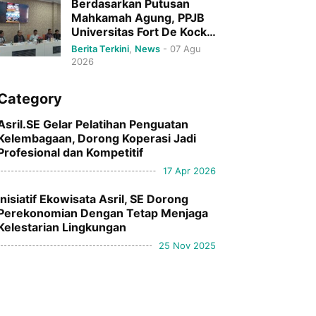
Berdasarkan Putusan
Mahkamah Agung, PPJB
Universitas Fort De Kock
Sudah Inkracht,Sah Dan
Berita Terkini
,
News
-
07 Agu
Mengikat
2026
Category
Asril.SE Gelar Pelatihan Penguatan
Kelembagaan, Dorong Koperasi Jadi
Profesional dan Kompetitif
17 Apr 2026
Inisiatif Ekowisata Asril, SE Dorong
Perekonomian Dengan Tetap Menjaga
Kelestarian Lingkungan
25 Nov 2025