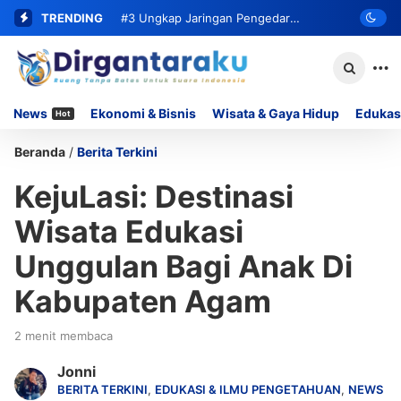
TRENDING
#3
Ungkap Jaringan Pengedar
Narkoba, Satresnarkoba Polresta
Bukittinggi Ringkus Residivis dan Sita
News
Ekonomi & Bisnis
Wisata & Gaya Hidup
Edukas
Hot
62 Paket Sabu
Beranda
/
Berita Terkini
KejuLasi: Destinasi
Wisata Edukasi
Unggulan Bagi Anak Di
Kabupaten Agam
2 menit membaca
Jonni
BERITA TERKINI
,
EDUKASI & ILMU PENGETAHUAN
,
NEWS