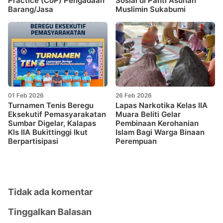
Practice (CoP) Pengadaan
Sosial di Panti Asuhan
Barang/Jasa
Muslimin Sukabumi
01 Feb 2026
26 Feb 2026
Turnamen Tenis Beregu
Lapas Narkotika Kelas IIA
Eksekutif Pemasyarakatan
Muara Beliti Gelar
Sumbar Digelar, Kalapas
Pembinaan Kerohanian
Kls IIA Bukittinggi Ikut
Islam Bagi Warga Binaan
Berpartisipasi
Perempuan
Tidak ada komentar
Tinggalkan Balasan