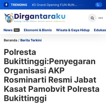
TRENDING
#2
#3
Grand Opening FUN RUN
Putri Dari Ipda Romi:Naisha
Salsabila Ramadhani Wakili INKANAS
MOMOYO PADANG LUA Siap Digelar,
Sumbar di Kejuaraan Karate Piala
Hadirkan DOORPRIZE Menarik Bagi
News
Ekonomi & Bisnis
Wisata & Gaya Hidup
Edukas
Hot
KASAU 2026 Tingkat Nasional
Peserta
Beranda
/
Berita Terkini
Polresta
Bukittinggi:Penyegaran
Organisasi AKP
Rosminarti Resmi Jabat
Kasat Pamobvit Polresta
Bukittinggi