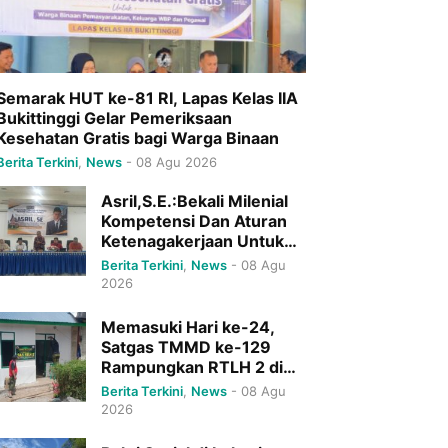
Semarak HUT ke-81 RI, Lapas Kelas IIA
Bukittinggi Gelar Pemeriksaan
Kesehatan Gratis bagi Warga Binaan
Berita Terkini
,
News
-
08 Agu 2026
Asril,S.E.:Bekali Milenial
Kompetensi Dan Aturan
Ketenagakerjaan Untuk
Mencapai Indonesia Emas
Berita Terkini
,
News
-
08 Agu
2026
Memasuki Hari ke-24,
Satgas TMMD ke-129
Rampungkan RTLH 2 di
Nagari Nan Tujuah
Berita Terkini
,
News
-
08 Agu
2026