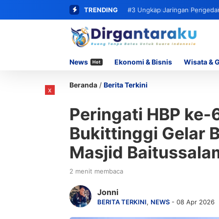
TRENDING
#3
Ungkap Jaringan Pengedar 
62 Paket Sabu
News
Ekonomi & Bisnis
Wisata & 
Hot
Beranda
/
Berita Terkini
x
Peringati HBP ke-
Bukittinggi Gelar 
Masjid Baitussala
2 menit membaca
Jonni
BERITA TERKINI
,
NEWS
- 08 Apr 2026