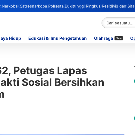
Narkoba, Satresnarkoba Polresta Bukittinggi Ringkus Residivis dan Sita
Gaya Hidup
Edukasi & Ilmu Pengetahuan
Olahraga
Op
New
62, Petugas Lapas
Bakti Sosial Bersihkan
m