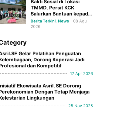
Bakti Sosial di Lokasi
TMMD, Persit KCK
Salurkan Bantuan kepada
Penghuni RTLH
Berita Terkini
,
News
-
08 Agu
2026
Category
Asril.SE Gelar Pelatihan Penguatan
Kelembagaan, Dorong Koperasi Jadi
Profesional dan Kompetitif
17 Apr 2026
Inisiatif Ekowisata Asril, SE Dorong
Perekonomian Dengan Tetap Menjaga
Kelestarian Lingkungan
25 Nov 2025