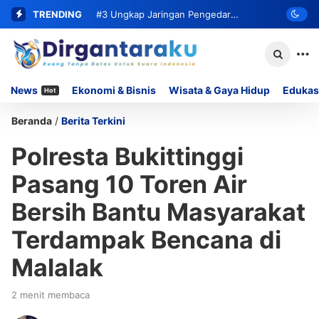
TRENDING
#3
Ungkap Jaringan Pengedar
Narkoba, Satresnarkoba Polresta
Bukittinggi Ringkus Residivis dan Sita
News
Ekonomi & Bisnis
Wisata & Gaya Hidup
Edukas
Hot
62 Paket Sabu
Beranda
/
Berita Terkini
Polresta Bukittinggi
Pasang 10 Toren Air
Bersih Bantu Masyarakat
Terdampak Bencana di
Malalak
2 menit membaca