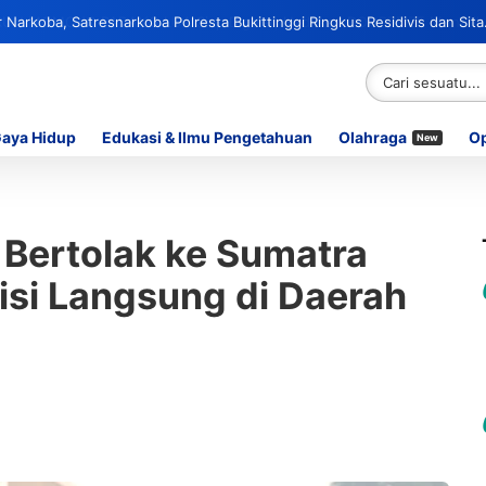
Narkoba, Satresnarkoba Polresta Bukittinggi Ringkus Residivis dan Sita
Gaya Hidup
Edukasi & Ilmu Pengetahuan
Olahraga
Op
New
Bertolak ke Sumatra
disi Langsung di Daerah