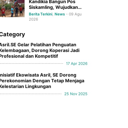
Kandikia Bangun Pos
Siskamling, Wujudkan
Lingkungan yang Aman
Berita Terkini
,
News
-
09 Agu
dan Tenteram
2026
Category
Asril.SE Gelar Pelatihan Penguatan
Kelembagaan, Dorong Koperasi Jadi
Profesional dan Kompetitif
17 Apr 2026
Inisiatif Ekowisata Asril, SE Dorong
Perekonomian Dengan Tetap Menjaga
Kelestarian Lingkungan
25 Nov 2025