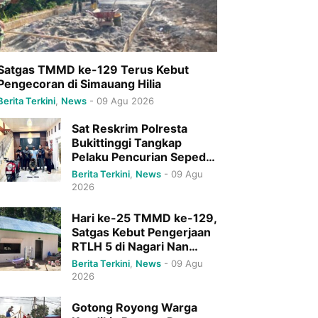
Satgas TMMD ke-129 Terus Kebut
Pengecoran di Simauang Hilia
Berita Terkini
,
News
-
09 Agu 2026
Sat Reskrim Polresta
Bukittinggi Tangkap
Pelaku Pencurian Sepeda
Motor yang Berlangsung
Berita Terkini
,
News
-
09 Agu
Sejak 2025
2026
Hari ke-25 TMMD ke-129,
Satgas Kebut Pengerjaan
RTLH 5 di Nagari Nan
Tujuah
Berita Terkini
,
News
-
09 Agu
2026
Gotong Royong Warga