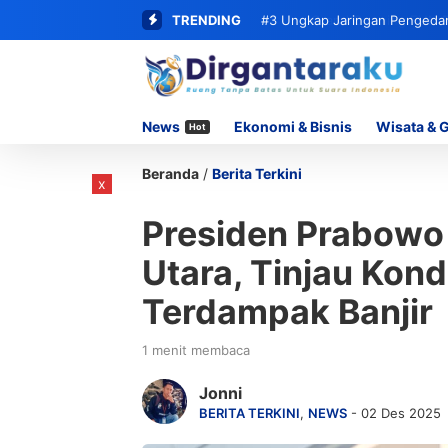
TRENDING
#3
Ungkap Jaringan Pengedar 
62 Paket Sabu
News
Ekonomi & Bisnis
Wisata & 
Hot
Beranda
/
Berita Terkini
x
Presiden Prabowo 
Utara, Tinjau Kon
Terdampak Banjir
1 menit membaca
Jonni
BERITA TERKINI
,
NEWS
- 02 Des 2025