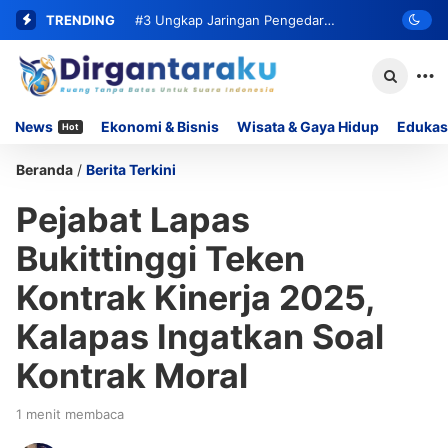
TRENDING
#3
Ungkap Jaringan Pengedar
Narkoba, Satresnarkoba Polresta
Bukittinggi Ringkus Residivis dan Sita
News
Ekonomi & Bisnis
Wisata & Gaya Hidup
Edukas
Hot
62 Paket Sabu
Beranda
/
Berita Terkini
Pejabat Lapas
Bukittinggi Teken
Kontrak Kinerja 2025,
Kalapas Ingatkan Soal
Kontrak Moral
1 menit membaca